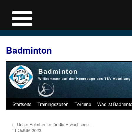
Badminton
Zum
Startseite
Trainingszeiten
Termine
Was ist Badmint
Inhalt
←
Unser Heimturnier für die Erwachsene –
springen
11.OstUM 2023