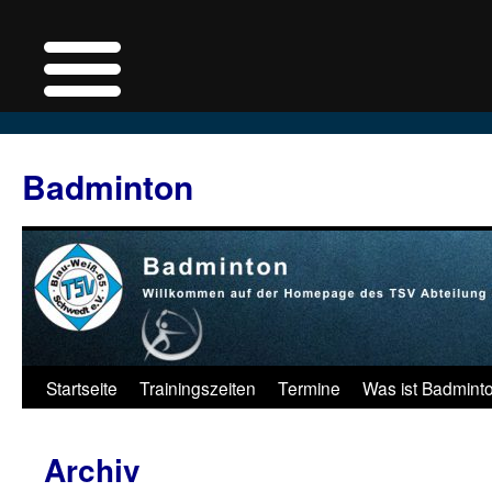
Badminton
Zum
Startseite
Trainingszeiten
Termine
Was ist Badmint
Inhalt
Archiv
springen